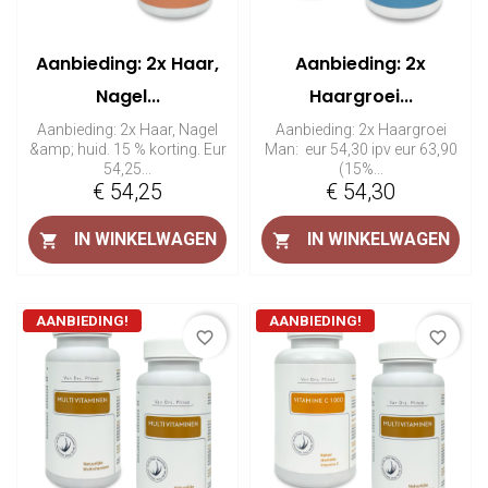
Aanbieding: 2x Haar,
Aanbieding: 2x
Nagel...
Haargroei...
Aanbieding: 2x Haar, Nagel
Aanbieding: 2x Haargroei
&amp; huid. 15 % korting. Eur
Man: eur 54,30 ipv eur 63,90
54,25...
(15%...
Prijs
Prijs
€ 54,25
€ 54,30
IN WINKELWAGEN
IN WINKELWAGEN


AANBIEDING!
AANBIEDING!
favorite_border
favorite_border