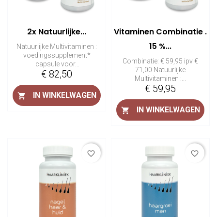
2x Natuurlijke...
Vitaminen Combinatie .
15 %...
Natuurlijke Multivitaminen :
voedingssupplement*
Combinatie: € 59,95 ipv €
capsule voor...
71,00 Natuurlijke
Prijs
€ 82,50
Multivitaminen :...
Prijs
€ 59,95
IN WINKELWAGEN

IN WINKELWAGEN

favorite_border
favorite_border