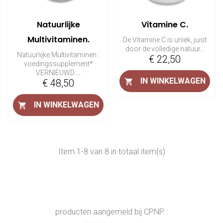
Natuurlijke
Vitamine C.
Multivitaminen.
De Vitamine C is uniek, juist
door de volledige natuur...
Natuurlijke Multivitaminen :
Prijs
€ 22,50
voedingssupplement*
VERNIEUWD:...
IN WINKELWAGEN
Prijs

€ 48,50
IN WINKELWAGEN

Item 1-8 van 8 in totaal item(s)
producten aangemeld bij CPNP :