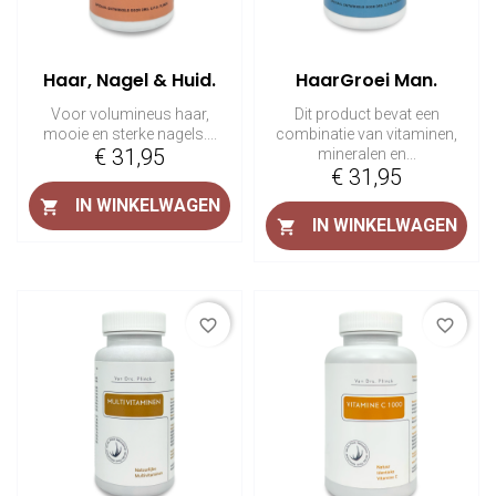
Haar, Nagel & Huid.
HaarGroei Man.
Voor volumineus haar,
Dit product bevat een
mooie en sterke nagels....
combinatie van vitaminen,
Prijs
€ 31,95
mineralen en...
Prijs
€ 31,95
IN WINKELWAGEN

IN WINKELWAGEN

favorite_border
favorite_border